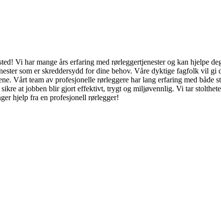
t sted! Vi har mange års erfaring med rørleggertjenester og kan hjelpe 
ester som er skreddersydd for dine behov. Våre dyktige fagfolk vil gi deg
ene. Vårt team av profesjonelle rørleggere har lang erfaring med både stor
kre at jobben blir gjort effektivt, trygt og miljøvennlig. Vi tar stolthet
nger hjelp fra en profesjonell rørlegger!