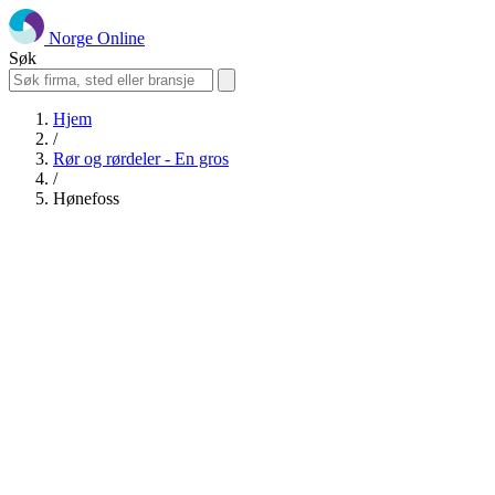
Norge Online
Søk
Hjem
/
Rør og rørdeler - En gros
/
Hønefoss