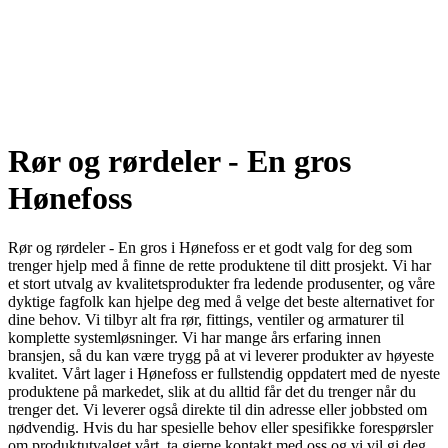
Rør og rørdeler - En gros
Hønefoss
Rør og rørdeler - En gros i Hønefoss er et godt valg for deg som
trenger hjelp med å finne de rette produktene til ditt prosjekt. Vi har
et stort utvalg av kvalitetsprodukter fra ledende produsenter, og våre
dyktige fagfolk kan hjelpe deg med å velge det beste alternativet for
dine behov. Vi tilbyr alt fra rør, fittings, ventiler og armaturer til
komplette systemløsninger. Vi har mange års erfaring innen
bransjen, så du kan være trygg på at vi leverer produkter av høyeste
kvalitet. Vårt lager i Hønefoss er fullstendig oppdatert med de nyeste
produktene på markedet, slik at du alltid får det du trenger når du
trenger det. Vi leverer også direkte til din adresse eller jobbsted om
nødvendig. Hvis du har spesielle behov eller spesifikke forespørsler
om produktutvalget vårt, ta gjerne kontakt med oss ​​og vi vil gi deg