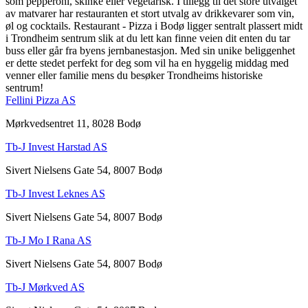
som pepperoni, skinke eller vegetarisk. I tillegg til det store utvalget
av matvarer har restauranten et stort utvalg av drikkevarer som vin,
øl og cocktails. Restaurant - Pizza i Bodø ligger sentralt plassert midt
i Trondheim sentrum slik at du lett kan finne veien dit enten du tar
buss eller går fra byens jernbanestasjon. Med sin unike beliggenhet
er dette stedet perfekt for deg som vil ha en hyggelig middag med
venner eller familie mens du besøker Trondheims historiske
sentrum!
Fellini Pizza AS
Mørkvedsentret 11, 8028 Bodø
Tb-J Invest Harstad AS
Sivert Nielsens Gate 54, 8007 Bodø
Tb-J Invest Leknes AS
Sivert Nielsens Gate 54, 8007 Bodø
Tb-J Mo I Rana AS
Sivert Nielsens Gate 54, 8007 Bodø
Tb-J Mørkved AS