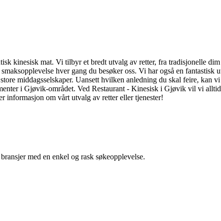
ntisk kinesisk mat. Vi tilbyr et bredt utvalg av retter, fra tradisjonelle
k smaksopplevelse hver gang du besøker oss. Vi har også en fantastisk ut
l store middagsselskaper. Uansett hvilken anledning du skal feire, kan
menter i Gjøvik-området. Ved Restaurant - Kinesisk i Gjøvik vil vi allti
 informasjon om vårt utvalg av retter eller tjenester!
g bransjer med en enkel og rask søkeopplevelse.