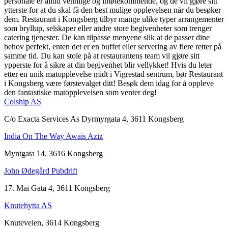
personale er alltid vennlige og imøtekommende, og de vil gjøre sitt
ytterste for at du skal få den best mulige opplevelsen når du besøker
dem. Restaurant i Kongsberg tilbyr mange ulike typer arrangementer
som bryllup, selskaper eller andre store begivenheter som trenger
catering tjenester. De kan tilpasse menyene slik at de passer dine
behov perfekt, enten det er en buffet eller servering av flere retter på
samme tid. Du kan stole på at restaurantens team vil gjøre sitt
ypperste for å sikre at din begivenhet blir vellykket! Hvis du leter
etter en unik matopplevelse midt i Vigrestad sentrum, bør Restaurant
i Kongsberg være førstevalget ditt! Besøk dem idag for å oppleve
den fantastiske matopplevelsen som venter deg!
Colship AS
C/o Exacta Services As Dyrmyrgata 4, 3611 Kongsberg
India On The Way Awais Aziz
Myntgata 14, 3616 Kongsberg
John Ødegård Pubdrift
17. Mai Gata 4, 3611 Kongsberg
Knutehytta AS
Knuteveien, 3614 Kongsberg