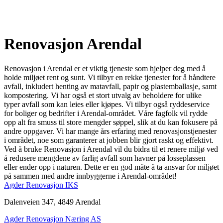
Renovasjon Arendal
Renovasjon i Arendal er et viktig tjeneste som hjelper deg med å
holde miljøet rent og sunt. Vi tilbyr en rekke tjenester for å håndtere
avfall, inkludert henting av matavfall, papir og plastemballasje, samt
kompostering. Vi har også et stort utvalg av beholdere for ulike
typer avfall som kan leies eller kjøpes. Vi tilbyr også ryddeservice
for boliger og bedrifter i Arendal-området. Våre fagfolk vil rydde
opp alt fra smuss til store mengder søppel, slik at du kan fokusere på
andre oppgaver. Vi har mange års erfaring med renovasjonstjenester
i området, noe som garanterer at jobben blir gjort raskt og effektivt.
Ved å bruke Renovasjon i Arendal vil du bidra til et renere miljø ved
å redusere mengdene av farlig avfall som havner på losseplassen
eller ender opp i naturen. Dette er en god måte å ta ansvar for miljøet
på sammen med andre innbyggerne i Arendal-området!
Agder Renovasjon IKS
Dalenveien 347, 4849 Arendal
Agder Renovasjon Næring AS