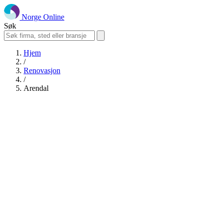
Norge Online
Søk
Hjem
/
Renovasjon
/
Arendal