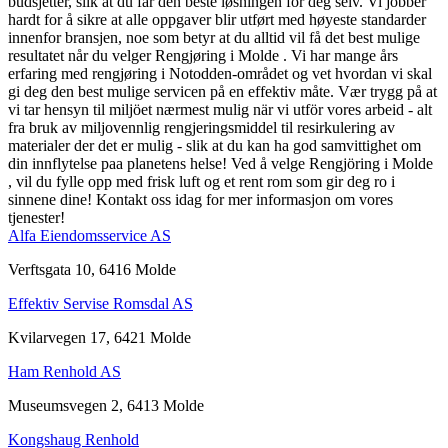
budsjetter, slik at du får den beste løsningen for deg selv. Vi jobber
hardt for å sikre at alle oppgaver blir utført med høyeste standarder
innenfor bransjen, noe som betyr at du alltid vil få det best mulige
resultatet når du velger Rengjøring i Molde . Vi har mange års
erfaring med rengjøring i Notodden-området og vet hvordan vi skal
gi deg den best mulige servicen på en effektiv måte. Vær trygg på at
vi tar hensyn til miljöet nærmest mulig när vi utför vores arbeid - alt
fra bruk av miljovennlig rengjeringsmiddel til resirkulering av
materialer der det er mulig - slik at du kan ha god samvittighet om
din innflytelse paa planetens helse! Ved å velge Rengjöring i Molde
, vil du fylle opp med frisk luft og et rent rom som gir deg ro i
sinnene dine! Kontakt oss idag for mer informasjon om vores
tjenester!
Alfa Eiendomsservice AS
Verftsgata 10, 6416 Molde
Effektiv Servise Romsdal AS
Kvilarvegen 17, 6421 Molde
Ham Renhold AS
Museumsvegen 2, 6413 Molde
Kongshaug Renhold