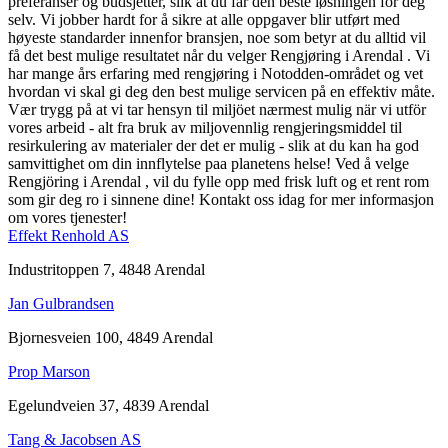
preferanser og budsjetter, slik at du får den beste løsningen for deg
selv. Vi jobber hardt for å sikre at alle oppgaver blir utført med
høyeste standarder innenfor bransjen, noe som betyr at du alltid vil
få det best mulige resultatet når du velger Rengjøring i Arendal . Vi
har mange års erfaring med rengjøring i Notodden-området og vet
hvordan vi skal gi deg den best mulige servicen på en effektiv måte.
Vær trygg på at vi tar hensyn til miljöet nærmest mulig när vi utför
vores arbeid - alt fra bruk av miljovennlig rengjeringsmiddel til
resirkulering av materialer der det er mulig - slik at du kan ha god
samvittighet om din innflytelse paa planetens helse! Ved å velge
Rengjöring i Arendal , vil du fylle opp med frisk luft og et rent rom
som gir deg ro i sinnene dine! Kontakt oss idag for mer informasjon
om vores tjenester!
Effekt Renhold AS
Industritoppen 7, 4848 Arendal
Jan Gulbrandsen
Bjornesveien 100, 4849 Arendal
Prop Marson
Egelundveien 37, 4839 Arendal
Tang & Jacobsen AS