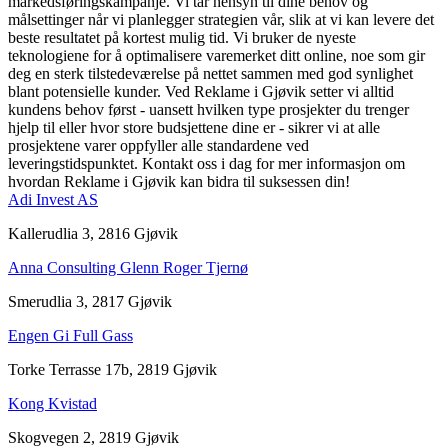
markedsføringskampanje. Vi tar hensyn til dine behov og
målsettinger når vi planlegger strategien vår, slik at vi kan levere det
beste resultatet på kortest mulig tid. Vi bruker de nyeste
teknologiene for å optimalisere varemerket ditt online, noe som gir
deg en sterk tilstedeværelse på nettet sammen med god synlighet
blant potensielle kunder. Ved Reklame i Gjøvik setter vi alltid
kundens behov først - uansett hvilken type prosjekter du trenger
hjelp til eller hvor store budsjettene dine er - sikrer vi at alle
prosjektene varer oppfyller alle standardene ved
leveringstidspunktet. Kontakt oss i dag for mer informasjon om
hvordan Reklame i Gjøvik kan bidra til suksessen din!
Adi Invest AS
Kallerudlia 3, 2816 Gjøvik
Anna Consulting Glenn Roger Tjernø
Smerudlia 3, 2817 Gjøvik
Engen Gi Full Gass
Torke Terrasse 17b, 2819 Gjøvik
Kong Kvistad
Skogvegen 2, 2819 Gjøvik