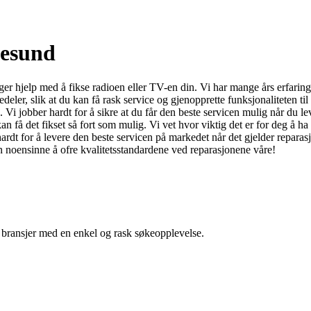
gesund
r hjelp med å fikse radioen eller TV-en din. Vi har mange års erfaring
edeler, slik at du kan få rask service og gjenopprette funksjonaliteten til
 jobber hardt for å sikre at du får den beste servicen mulig når du leve
 kan få det fikset så fort som mulig. Vi vet hvor viktig det er for deg å 
ardt for å levere den beste servicen på markedet når det gjelder repara
ten noensinne å ofre kvalitetsstandardene ved reparasjonene våre!
g bransjer med en enkel og rask søkeopplevelse.