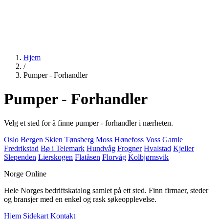
Hjem
/
Pumper - Forhandler
Pumper - Forhandler
Velg et sted for å finne pumper - forhandler i nærheten.
Oslo
Bergen
Skien
Tønsberg
Moss
Hønefoss
Voss
Gamle
Fredrikstad
Bø i Telemark
Hundvåg
Frogner
Hvalstad
Kjeller
Slependen
Lierskogen
Flatåsen
Florvåg
Kolbjørnsvik
Norge Online
Hele Norges bedriftskatalog samlet på ett sted. Finn firmaer, steder
og bransjer med en enkel og rask søkeopplevelse.
Hjem
Sidekart
Kontakt