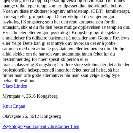
hjelpe deg med å oppnå personlig vekst og selvinnsikt. Det finnes
mange ulike typer terapi som er tilpasset dine individuelle behov.
Noen av disse inkluderer kognitiv atferdsterapi (CBT), familieterapi,
parterapi eller gruppeterapi. Det er viktig at du velger en god
psykolog i Kongsberg som har den rette kompetansen for din
situasjon, slik at du får den beste mulige opplevelsen av terapien din.
Hvis du leter etter en god psykolog i Kongsberg bør du sjekke
anmeldelser fra tidligere pasienter på nettsider som Google Reviews
eller Yelp! Dette kan gi et inntrykk av hvordan det er å jobbe
sammen med den aktuelle psykiateren eller terapeuten din. Du bør
alltid sjekke om de har relevant utdanning innen feltet før du
bestemmer deg for noen spesifikk person eller
praksisplassering.Kongsberg har flere store sykehus der det arbeider
profesjonelle helsepersonell innenfor feltet mental helse, så her
finner man ofte gode alternativer når man skal velge riktig type
behandlingstilbud
Claes Linden
Myntgata 4, 3616 Kongsberg
Knut Engan
Olavsgate 26, 3612 Kongsberg
Psykolog/Fysioterapeut Christopher Lien