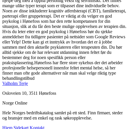
hjelpe deg med å oppnå personlig vekst og selvinnsikt. Det finnes
mange ulike typer terapi som er tilpasset dine individuelle behov.
Noen av disse inkluderer kognitiv atferdsterapi (CBT), familieterapi,
parterapi eller gruppeterapi. Det er viktig at du velger en god
psykolog i Hønefoss som har den rette kompetansen for din
situasjon, slik at du får den beste mulige opplevelsen av terapien din.
Hvis du leter etter en god psykolog i Hønefoss bør du sjekke
anmeldelser fra tidligere pasienter på nettsider som Google Reviews
eller Yelp! Dette kan gi et inntrykk av hvordan det er å jobbe
sammen med den aktuelle psykiateren eller terapeuten din. Du bør
alltid sjekke om de har relevant utdanning innen feltet før du
bestemmer deg for noen spesifikk person eller
praksisplassering.Hønefoss har flere store sykehus der det arbeider
profesjonelle helsepersonell innenfor feltet mental helse, så her
finner man ofte gode alternativer når man skal velge riktig type
behandlingstilbud
Valholm Terje
Osloveien 10, 3511 Hønefoss
Norge Online
Hele Norges bedriftskatalog samlet på ett sted. Finn firmaer, steder
og bransjer med en enkel og rask søkeopplevelse.
Hjem
Sidekart
Kontakt