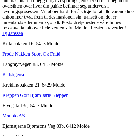
internasjonalt. I tillegg tilbyr vi sporingstjenester som lar deg holde
oversikten over hvor din pakke befinner seg underveis i
leveringsprosessen. Vi jobber hardt for å sørge for at alle varene dine
ankommer trygt frem til destinasjonen sin, uansett om det er
innenlands eller internasjonalt. Postordretjenestene våre finnes
bokstavelig talt over hele verden - fra Molde til resten av verden!
Dj Janssen
Kirkebakken 16, 6413 Molde
Frode Nakken Sport Og Fritid
Langmyrvegen 88, 6415 Molde
K. Jørgensen
Kreklingbakken 21, 6429 Molde
Kleppen Golf Bjørn Jarle Kleppen
Elvegata 13c, 6413 Molde
Monolo AS
Bjørnstjerne Bjørnsons Veg 83b, 6412 Molde