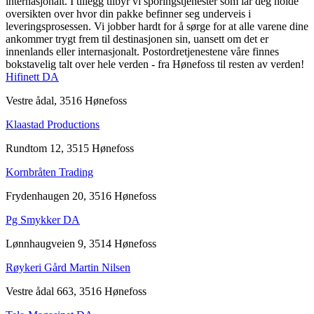
internasjonalt. I tillegg tilbyr vi sporingstjenester som lar deg holde
oversikten over hvor din pakke befinner seg underveis i
leveringsprosessen. Vi jobber hardt for å sørge for at alle varene dine
ankommer trygt frem til destinasjonen sin, uansett om det er
innenlands eller internasjonalt. Postordretjenestene våre finnes
bokstavelig talt over hele verden - fra Hønefoss til resten av verden!
Hifinett DA
Vestre ådal, 3516 Hønefoss
Klaastad Productions
Rundtom 12, 3515 Hønefoss
Kornbråten Trading
Frydenhaugen 20, 3516 Hønefoss
Pg Smykker DA
Lønnhaugveien 9, 3514 Hønefoss
Røykeri Gård Martin Nilsen
Vestre ådal 663, 3516 Hønefoss