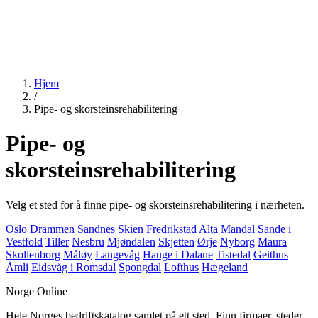
Hjem
/
Pipe- og skorsteinsrehabilitering
Pipe- og
skorsteinsrehabilitering
Velg et sted for å finne pipe- og skorsteinsrehabilitering i nærheten.
Oslo
Drammen
Sandnes
Skien
Fredrikstad
Alta
Mandal
Sande i
Vestfold
Tiller
Nesbru
Mjøndalen
Skjetten
Ørje
Nyborg
Maura
Skollenborg
Måløy
Langevåg
Hauge i Dalane
Tistedal
Geithus
Åmli
Eidsvåg i Romsdal
Spongdal
Lofthus
Hægeland
Norge Online
Hele Norges bedriftskatalog samlet på ett sted. Finn firmaer, steder