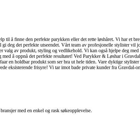
lp til å finne den perfekte parykken eller det rette løshåret. Vi har et b
vil gi deg det perfekte utseendet. Vårt team av profesjonelle stylister vi
lder valg av produkt, styling og vedlikehold. Vi kan også hjelpe deg med 
eg med å oppnå det perfekte resultatet! Ved Parykker & Løshar i Gravdal
ar en holdbar produkt som ser bra ut hele tiden. Vare dyktige stylister g
erede eksisterende frisyre! Vi tar imot bade private kunder fra Gravdal-
g bransjer med en enkel og rask søkeopplevelse.