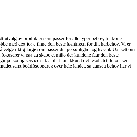
redt utvalg av produkter som passer for alle typer behov, fra korte
l jobbe med deg for å finne den beste løsningen for ditt hårbehov. Vi er
å velge riktig farge som passer din personlighet og livsstil. Uansett om
 fokuserer vi paa aa skape et miljo der kundene faar den beste
ir personlig service slik at du faar akkurat det resultatet du onsker -
omradet samt bedriftsoppdrag over hele landet, sa uansett behov har vi