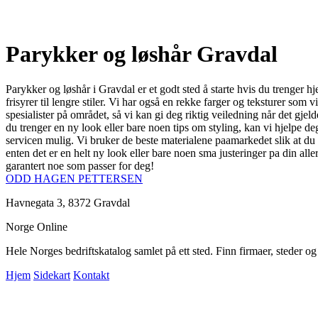
Parykker og løshår Gravdal
Parykker og løshår i Gravdal er et godt sted å starte hvis du trenger hje
frisyrer til lengre stiler. Vi har også en rekke farger og teksturer som 
spesialister på området, så vi kan gi deg riktig veiledning når det gje
du trenger en ny look eller bare noen tips om styling, kan vi hjelpe d
servicen mulig. Vi bruker de beste materialene paamarkedet slik at du fa
enten det er en helt ny look eller bare noen sma justeringer pa din all
garantert noe som passer for deg!
ODD HAGEN PETTERSEN
Havnegata 3, 8372 Gravdal
Norge Online
Hele Norges bedriftskatalog samlet på ett sted. Finn firmaer, steder o
Hjem
Sidekart
Kontakt