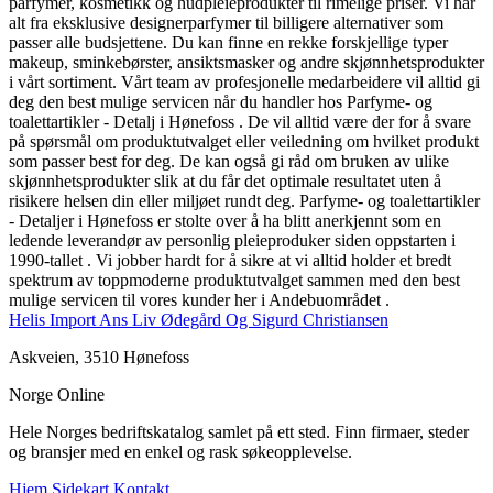
parfymer, kosmetikk og hudpleieprodukter til rimelige priser. Vi har
alt fra eksklusive designerparfymer til billigere alternativer som
passer alle budsjettene. Du kan finne en rekke forskjellige typer
makeup, sminkebørster, ansiktsmasker og andre skjønnhetsprodukter
i vårt sortiment. Vårt team av profesjonelle medarbeidere vil alltid gi
deg den best mulige servicen når du handler hos Parfyme- og
toalettartikler - Detalj i Hønefoss . De vil alltid være der for å svare
på spørsmål om produktutvalget eller veiledning om hvilket produkt
som passer best for deg. De kan også gi råd om bruken av ulike
skjønnhetsprodukter slik at du får det optimale resultatet uten å
risikere helsen din eller miljøet rundt deg. Parfyme- og toalettartikler
- Detaljer i Hønefoss er stolte over å ha blitt anerkjennt som en
ledende leverandør av personlig pleieproduker siden oppstarten i
1990-tallet . Vi jobber hardt for å sikre at vi alltid holder et bredt
spektrum av toppmoderne produktutvalget sammen med den best
mulige servicen til vores kunder her i Andebuområdet .
Helis Import Ans Liv Ødegård Og Sigurd Christiansen
Askveien, 3510 Hønefoss
Norge Online
Hele Norges bedriftskatalog samlet på ett sted. Finn firmaer, steder
og bransjer med en enkel og rask søkeopplevelse.
Hjem
Sidekart
Kontakt