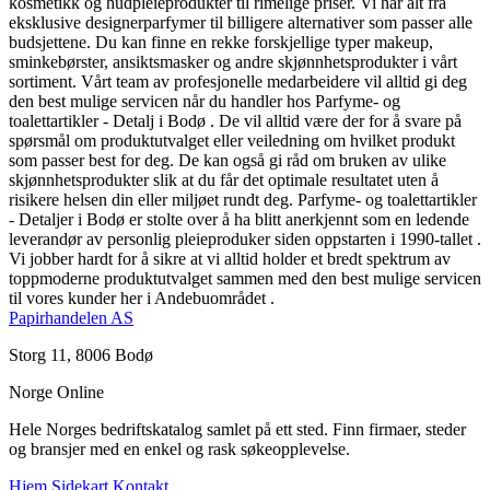
kosmetikk og hudpleieprodukter til rimelige priser. Vi har alt fra
eksklusive designerparfymer til billigere alternativer som passer alle
budsjettene. Du kan finne en rekke forskjellige typer makeup,
sminkebørster, ansiktsmasker og andre skjønnhetsprodukter i vårt
sortiment. Vårt team av profesjonelle medarbeidere vil alltid gi deg
den best mulige servicen når du handler hos Parfyme- og
toalettartikler - Detalj i Bodø . De vil alltid være der for å svare på
spørsmål om produktutvalget eller veiledning om hvilket produkt
som passer best for deg. De kan også gi råd om bruken av ulike
skjønnhetsprodukter slik at du får det optimale resultatet uten å
risikere helsen din eller miljøet rundt deg. Parfyme- og toalettartikler
- Detaljer i Bodø er stolte over å ha blitt anerkjennt som en ledende
leverandør av personlig pleieproduker siden oppstarten i 1990-tallet .
Vi jobber hardt for å sikre at vi alltid holder et bredt spektrum av
toppmoderne produktutvalget sammen med den best mulige servicen
til vores kunder her i Andebuområdet .
Papirhandelen AS
Storg 11, 8006 Bodø
Norge Online
Hele Norges bedriftskatalog samlet på ett sted. Finn firmaer, steder
og bransjer med en enkel og rask søkeopplevelse.
Hjem
Sidekart
Kontakt