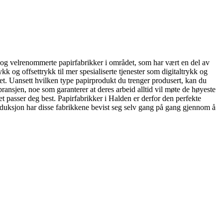
e og velrenommerte papirfabrikker i området, som har vært en del av
ykk og offsettrykk til mer spesialiserte tjenester som digitaltrykk og
tet. Uansett hvilken type papirprodukt du trenger produsert, kan du
bransjen, noe som garanterer at deres arbeid alltid vil møte de høyeste
 det passer deg best. Papirfabrikker i Halden er derfor den perfekte
roduksjon har disse fabrikkene bevist seg selv gang på gang gjennom å