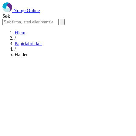
Norge Online
Søk
Hjem
/
Papirfabrikker
/
Halden