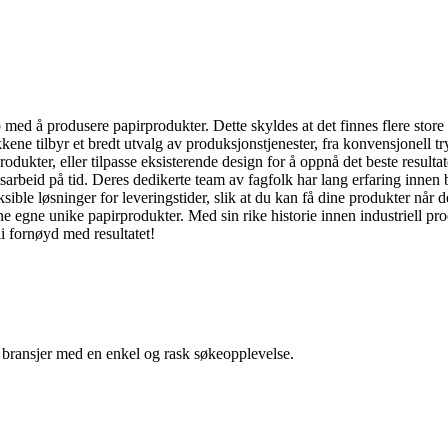
 med å produsere papirprodukter. Dette skyldes at det finnes flere stor
kkene tilbyr et bredt utvalg av produksjonstjenester, fra konvensjonell tr
ukter, eller tilpasse eksisterende design for å oppnå det beste resulta
etsarbeid på tid. Deres dedikerte team av fagfolk har lang erfaring innen 
eksible løsninger for leveringstider, slik at du kan få dine produkter når
ine egne unike papirprodukter. Med sin rike historie innen industriell p
bli fornøyd med resultatet!
g bransjer med en enkel og rask søkeopplevelse.