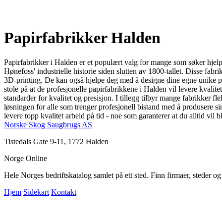
Papirfabrikker Halden
Papirfabrikker i Halden er et populært valg for mange som søker hjelp
Hønefoss' industrielle historie siden slutten av 1800-tallet. Disse fabri
3D-printing. De kan også hjelpe deg med å designe dine egne unike prod
stole på at de profesjonelle papirfabrikkene i Halden vil levere kvalit
standarder for kvalitet og presisjon. I tillegg tilbyr mange fabrikker fl
løsningen for alle som trenger profesjonell bistand med å produsere s
levere topp kvalitet arbeid på tid - noe som garanterer at du alltid vil 
Norske Skog Saugbrugs AS
Tistedals Gate 9-11, 1772 Halden
Norge Online
Hele Norges bedriftskatalog samlet på ett sted. Finn firmaer, steder o
Hjem
Sidekart
Kontakt