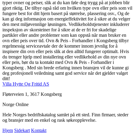
typer ovner og peiser, slik at du kan føle deg trygg på at jobben blir
gjort riktig. De tilbyr også råd om hvilken type ovn eller peis som vil
fungere best for ditt hjem basert på størrelse, plassering osv., Og de
kan gi deg informasjon om energieffektivitet for å sikre at du velger
den mest miljøvennlige løsningen. Vedlikeholdstjenester inkluderer
inspeksjon av skorsteiner for å sikre at de er fri for skadelige
partikler eller andre problemer som kan oppstå når man bruker en
ovn eller peis over tid. Ovn & Peis - Forhandler i Kongsberg tilbyr
regelmessig serviceavtale der de kommer innom jevnlig for å
inspisere din ovn eller peis slik at den alltid fungerer optimalt. Hvis
du trenger hjelp med installering eller vedlikehold av din nye ovn
eller peis, bør du ta kontakt med Ovn & Peis - Forhandler i
Kongsberg . Med sin brede erfaring innen bransjen vil de kunne gi
deg profesjonell veiledning samt god service når det gjelder valget
ditt!
Villa Hytte Og Fritid AS
Fløterveien 1, 3617 Kongsberg
Norge Online
Hele Norges bedriftskatalog samlet på ett sted. Finn firmaer, steder
og bransjer med en enkel og rask søkeopplevelse.
Hjem
Sidekart
Kontakt