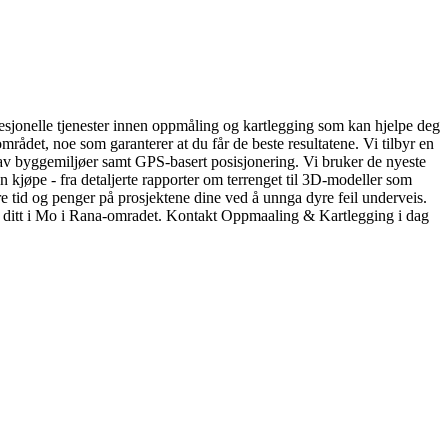
rofesjonelle tjenester innen oppmåling og kartlegging som kan hjelpe deg
rådet, noe som garanterer at du får de beste resultatene. Vi tilbyr en
 av byggemiljøer samt GPS-basert posisjonering. Vi bruker de nyeste
an kjøpe - fra detaljerte rapporter om terrenget til 3D-modeller som
re tid og penger på prosjektene dine ved å unnga dyre feil underveis.
nget ditt i Mo i Rana-omradet. Kontakt Oppmaaling & Kartlegging i dag