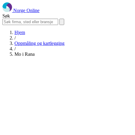
Norge Online
Søk
Hjem
/
Oppmåling og kartlegging
/
Mo i Rana