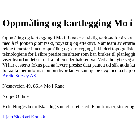
Oppmåling og kartlegging Mo i
Oppmåling og kartlegging i Mo i Rana er et viktig verktøy for å sikre a
med å få jobben gjort raskt, nøyaktig og effektivt. Vårt team av erfar
rekke tjenester innen oppmåling og kartlegging, inkludert topografis
teknologiene for å sikre presise resultater som kan brukes til planlegg
viser hvordan det ser ut fra luften eller bakkenivå. Ved å benytte seg
Vi har et sterkt fokus paa aa levere presise data paarett tid slik at 
for aa fa mer informasjon om hvordan vi kan hjelpe deg med aa fa job
Arctic Survey AS
Nesnaveien 49, 8614 Mo I Rana
Norge Online
Hele Norges bedriftskatalog samlet på ett sted. Finn firmaer, steder o
Hjem
Sidekart
Kontakt