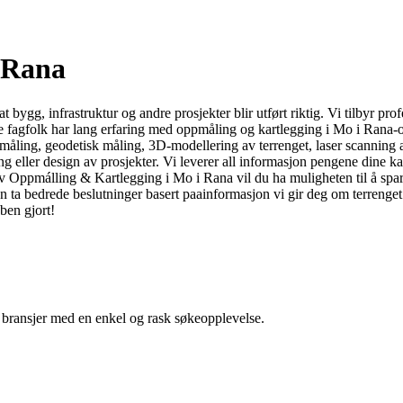
 Rana
t bygg, infrastruktur og andre prosjekter blir utført riktig. Vi tilbyr p
ne fagfolk har lang erfaring med oppmåling og kartlegging i Mo i Rana-om
k måling, geodetisk måling, 3D-modellering av terrenget, laser scanning
ing eller design av prosjekter. Vi leverer all informasjon pengene dine k
 av Oppmálling & Kartlegging i Mo i Rana vil du ha muligheten til å spa
du kan ta bedrede beslutninger basert paainformasjon vi gir deg om terre
ben gjort!
g bransjer med en enkel og rask søkeopplevelse.