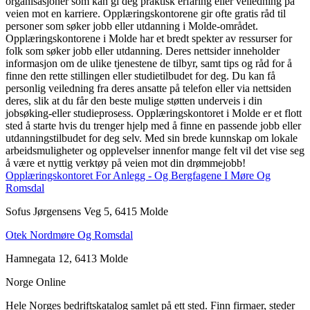
organisasjoner som kan gi deg praktisk erfaring eller veiledning på
veien mot en karriere. Opplæringskontorene gir ofte gratis råd til
personer som søker jobb eller utdanning i Molde-området.
Opplæringskontorene i Molde har et bredt spekter av ressurser for
folk som søker jobb eller utdanning. Deres nettsider inneholder
informasjon om de ulike tjenestene de tilbyr, samt tips og råd for å
finne den rette stillingen eller studietilbudet for deg. Du kan få
personlig veiledning fra deres ansatte på telefon eller via nettsiden
deres, slik at du får den beste mulige støtten underveis i din
jobsøking-eller studieprosess. Opplæringskontoret i Molde er et flott
sted å starte hvis du trenger hjelp med å finne en passende jobb eller
utdanningstilbudet for deg selv. Med sin brede kunnskap om lokale
arbeidsmuligheter og opplevelser innenfor mange felt vil det vise seg
å være et nyttig verktøy på veien mot din drømmejobb!
Opplæringskontoret For Anlegg - Og Bergfagene I Møre Og
Romsdal
Sofus Jørgensens Veg 5, 6415 Molde
Otek Nordmøre Og Romsdal
Hamnegata 12, 6413 Molde
Norge Online
Hele Norges bedriftskatalog samlet på ett sted. Finn firmaer, steder