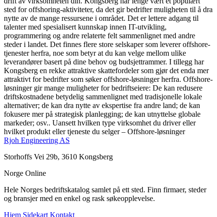
drift av virksomheten din. Kongsberg har lenge vært et populært
sted for offshoring-aktiviteter, da det gir bedrifter muligheten til å dra
nytte av de mange ressursene i området. Det er lettere adgang til
talenter med spesialisert kunnskap innen IT-utvikling,
programmering og andre relaterte felt sammenlignet med andre
steder i landet. Det finnes flere store selskaper som leverer offshore-
tjenester herfra, noe som betyr at du kan velge mellom ulike
leverandører basert på dine behov og budsjettrammer. I tillegg har
Kongsberg en rekke attraktive skattefordeler som gjør det enda mer
attraktivt for bedrifter som søker offshore-løsninger herfra. Offshore-
løsninger gir mange muligheter for bedriftseiere: De kan redusere
driftskostnadene betydelig sammenlignet med tradisjonelle lokale
alternativer; de kan dra nytte av ekspertise fra andre land; de kan
fokusere mer på strategisk planlegging; de kan utnyttelse globale
markeder; osv.. Uansett hvilken type virksomhet du driver eller
hvilket produkt eller tjeneste du selger – Offshore-løsninger
Rjoh Engineering AS
Storhoffs Vei 29b, 3610 Kongsberg
Norge Online
Hele Norges bedriftskatalog samlet på ett sted. Finn firmaer, steder
og bransjer med en enkel og rask søkeopplevelse.
Hjem
Sidekart
Kontakt