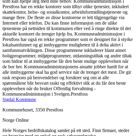
som kan hjelpe deg med dine behov. Kommuneadministrasjon i
Prestfoss har en rekke kontorer som tilbyr ulike tjenester, inkludert
skattekontor, helse- og sosialkontor, arbeidsformidlingstjeneste og
mange flere. De fleste av disse kontorene er lett tilgjengelige via
Internett eller telefon. Du kan finne informasjon om de ulike
tjenestene på nettsiden til kommunen eller ved å ringe direkte til det
aktuelle kontoret du trenger hjelp fra. Kommuneadministrasjon i
Prestfoss har også en rekke programmer som er designet for å styrke
lokalsamfunnet og gi innbyggerne muligheten til å delta aktivt i
samfunnsutviklingen. Disse programmene inkluderer blant annet
boligprogrammer, miljøprogrammer, utdanningstiltak og andre tiltak
som bidrar til at innbyggerne får den beste mulige opplevelsen når
de bor her. Kommuneadministrasjonens ansatte jobber hardt for at
alle innbyggerne skal ha god service når de trenger det mest. De gir
rask respons på henvendelser og forsikrer seg om at alle
spørsmålene blir besvart raskt og effektivt slik at du får den beste
opplevelsen når du bruker Offentlig forvaltning -
Kommuneadministrasjon i Svelgen.Prestfoss
Sigdal Kommune
Kommunehuset, 3350 Prestfoss
Norge Online
Hele Norges bedriftskatalog samlet på ett sted. Finn firmaer, steder
og bransjer med en enkel og rask søkeopplevelse.