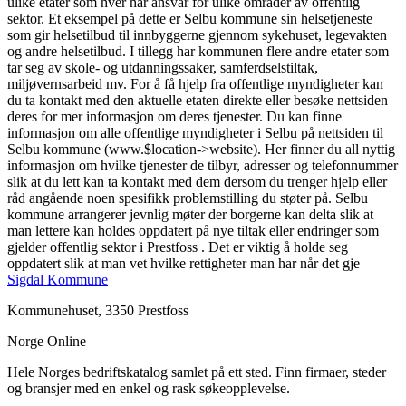
ulike etater som hver har ansvar for ulike områder av offentlig
sektor. Et eksempel på dette er Selbu kommune sin helsetjeneste
som gir helsetilbud til innbyggerne gjennom sykehuset, legevakten
og andre helsetilbud. I tillegg har kommunen flere andre etater som
tar seg av skole- og utdanningssaker, samferdselstiltak,
miljøvernsarbeid mv. For å få hjelp fra offentlige myndigheter kan
du ta kontakt med den aktuelle etaten direkte eller besøke nettsiden
deres for mer informasjon om deres tjenester. Du kan finne
informasjon om alle offentlige myndigheter i Selbu på nettsiden til
Selbu kommune (www.$location->website). Her finner du all nyttig
informasjon om hvilke tjenester de tilbyr, adresser og telefonnummer
slik at du lett kan ta kontakt med dem dersom du trenger hjelp eller
råd angående noen spesifikk problemstilling du støter på. Selbu
kommune arrangerer jevnlig møter der borgerne kan delta slik at
man lettere kan holdes oppdatert på nye tiltak eller endringer som
gjelder offentlig sektor i Prestfoss . Det er viktig å holde seg
oppdatert slik at man vet hvilke rettigheter man har når det gje
Sigdal Kommune
Kommunehuset, 3350 Prestfoss
Norge Online
Hele Norges bedriftskatalog samlet på ett sted. Finn firmaer, steder
og bransjer med en enkel og rask søkeopplevelse.