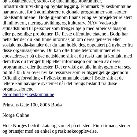
og sosialtjenester, skole- og utdanningsprogrammer,
infrastrukturutvikling og byplanlegging. Finnmark fylkeskommune
har ansvaret for å administrere regionale programmer som støtter
lokalsamfunnene i Bodø gjennom finansiering av prosjekter relatert
til miljøvern, næringsutvikling og kulturarv. NAV Vadsø gir
stønadstilbud til personer som trenger hjelp med arbeidssituasjon
eller personlige problemer. De fleste offentlige etatene i Bodø har
nettsider der du kan finne informasjon om deres tjenester eller
sosiale media-kanaler der du kan holde deg oppdatert på nyheter fra
disse organisasjonene. Du kan ofte finne telefonnummer eller
epostadresser på disse nettsidene slik at du raskt kan ta kontakt med
dem hvis du trenger hjelp eller informasjon om noen av deres
programmer eller tjenester. Det er viktig at alle innbyggerne tar seg
tid til å bli klar over hvilke ressurser som er tilgjengelige gjennom
Offentlig forvalting - Fylkeskommunale etater i Bodø slik at de
lettere kan navigere systemet når det trengs bistand fra disse
organisasjonene.
Nordland Fylkeskommune
Prinsens Gate 100, 8005 Bodø
Norge Online
Hele Norges bedriftskatalog samlet på ett sted. Finn firmaer, steder
og bransjer med en enkel og rask søkeopplevelse.