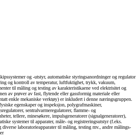
skipssystemer og -utstyr, automatiske styringsanordninger og regulator
øring og kontroll av temperatur, luftfuktighet, trykk, vakuum,
nter til måling og testing av karakteristikaene ved elektrisitet og
en av prøver av fast, flytende eller gassformig materiale eller
nntatt enkle mekaniske verktøy) er inkludert i denne næringsgruppen.
av fysiske egenskaper og inspeksjon, polygrafmaskiner,
tsregulatorer, sentralvarmeregulatorer, flamme- og
eter, tellere, minesøkere, impulsgeneratorer (signalgeneratorer),
iske systemer til apparater, måle- og registreringsutstyr (f.eks.
g diverse laboratorieapparater til måling, testing mv., andre målings-
er