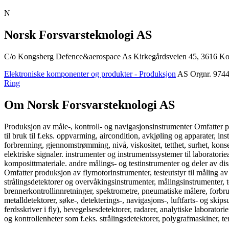
N
Norsk Forsvarsteknologi AS
C/o Kongsberg Defence&aerospace As Kirkegårdsveien 45, 3616 K
Elektroniske komponenter og produkter - Produksjon
AS
Orgnr. 974
Ring
Om Norsk Forsvarsteknologi AS
Produksjon av måle-, kontroll- og navigasjonsinstrumenter Omfatter pro
til bruk til f.eks. oppvarming, aircondition, avkjøling og apparater, in
forbrenning, gjennomstrømming, nivå, viskositet, tetthet, surhet, konse
elektriske signaler. instrumenter og instrumentssystemer til laborator
komposittmateriale. andre målings- og testinstrumenter og deler av di
Omfatter produksjon av flymotorinstrumenter, testeutstyr til måling av 
strålingsdetektorer og overvåkingsinstrumenter, målingsinstrumenter, 
brennerkontrollinnretninger, spektrometre, pneumatiske målere, forbru
metalldetektorer, søke-, detekterings-, navigasjons-, luftfarts- og skip
ferdsskriver i fly), bevegelsesdetektorer, radarer, analytiske laborator
og kontrollenheter som f.eks. strålingsdetektorer, polygrafmaskiner, 