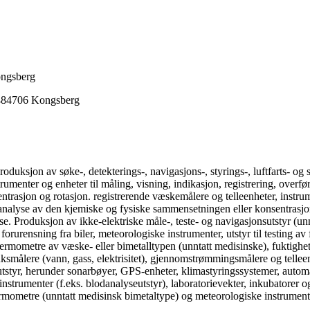
ongsberg
484706
Kongsberg
duksjon av søke-, detekterings-, navigasjons-, styrings-, luftfarts- og 
strumenter og enheter til måling, visning, indikasjon, registrering, overf
ntrasjon og rotasjon. registrerende væskemålere og telleenheter, instrume
ieanalyse av den kjemiske og fysiske sammensetningen eller konsentrasjon
sse. Produksjon av ikke-elektriske måle-, teste- og navigasjonsutstyr (u
forurensning fra biler, meteorologiske instrumenter, utstyr til testing 
termometre av væske- eller bimetalltypen (unntatt medisinske), fuktighe
ksmålere (vann, gass, elektrisitet), gjennomstrømmingsmålere og telleenh
sutstyr, herunder sonarbøyer, GPS-enheter, klimastyringssystemer, automat
ieinstrumenter (f.eks. blodanalyseutstyr), laboratorievekter, inkubatorer o
termometre (unntatt medisinsk bimetaltype) og meteorologiske instrument