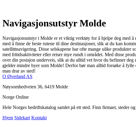
Navigasjonsutstyr Molde
Navigasjonsutstyr i Molde er et viktig verktøy for å hjelpe deg med å 
med å finne de beste rutene til dine destinasjoner, slik at du kan kom
satellittnavigering. Disse selskapene har ofte mange ulike produkter so
med fritidsaktiviteter eller reiser mye rundt i området. Med disse prod
over din posisjon underveis, slik at du alltid vet hvor du befinner deg
gjelder mindre byer som Molde! Derfor bør man alltid forsøke å fylle o
man drar av sted!
O Øverland AS
Nøysomhedveien 36, 6419 Molde
Norge Online
Hele Norges bedriftskatalog samlet på ett sted. Finn firmaer, steder o
Hjem
Sidekart
Kontakt