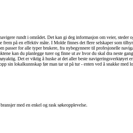
navigere rundt i området. Det kan gi deg informasjon om veier, steder o
me frem på en effektiv måte. I Molde finnes det flere selskaper som til
m passer for alle typer brukere, fra nybegynnere til profesjonelle naviga
uktene kan du planlegge turer og finne ut av hvor du skal dra neste gang
 nøyaktig. Det er viktig å huske at det aller beste navigeringsverktøyet
pp sin lokalkunnskap før man tar ut på tur - enten ved å snakke med lok
g bransjer med en enkel og rask søkeopplevelse.