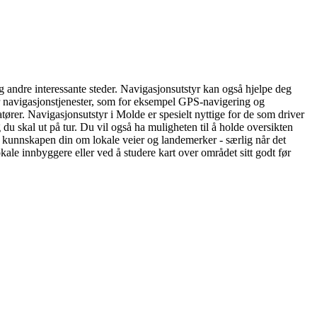
g andre interessante steder. Navigasjonsutstyr kan også hjelpe deg
byr navigasjonstjenester, som for eksempel GPS-navigering og
tører. Navigasjonsutstyr i Molde er spesielt nyttige for de som driver
 du skal ut på tur. Du vil også ha muligheten til å holde oversikten
 er kunnskapen din om lokale veier og landemerker - særlig når det
ale innbyggere eller ved å studere kart over området sitt godt før