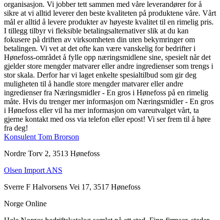
organisasjon. Vi jobber tett sammen med våre leverandører for å
sikre at vi alltid leverer den beste kvaliteten på produktene våre. Vårt
mål er alltid å levere produkter av høyeste kvalitet til en rimelig pris.
I tillegg tilbyr vi fleksible betalingsalternativer slik at du kan
fokusere på driften av virksomheten din uten bekymringer om
betalingen. Vi vet at det ofte kan være vanskelig for bedrifter i
Hønefoss-området å fylle opp næringsmidlene sine, spesielt når det
gjelder store mengder matvarer eller andre ingredienser som trengs i
stor skala. Derfor har vi laget enkelte spesialtilbud som gir deg
muligheten til å handle store mengder matvarer eller andre
ingredienser fra Næringsmidler - En gros i Hønefoss på en rimelig
måte. Hvis du trenger mer informasjon om Næringsmidler - En gros
i Hønefoss eller vil ha mer informasjon om vareutvalget vårt, ta
gjerne kontakt med oss via telefon eller epost! Vi ser frem til å høre
fra deg!
Konsulent Tom Brorson
Nordre Torv 2, 3513 Hønefoss
Olsen Import ANS
Sverre F Halvorsens Vei 17, 3517 Hønefoss
Norge Online