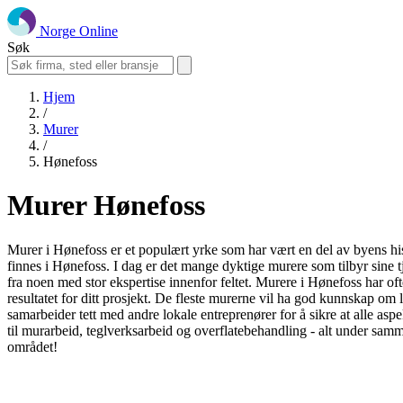
Norge Online
Søk
Hjem
/
Murer
/
Hønefoss
Murer Hønefoss
Murer i Hønefoss er et populært yrke som har vært en del av byens h
finnes i Hønefoss. I dag er det mange dyktige murere som tilbyr sine tj
fra noen med stor ekspertise innenfor feltet. Murere i Hønefoss har oft
resultatet for ditt prosjekt. De fleste murerne vil ha god kunnskap om 
samarbeider tett med andre lokale entreprenører for å sikre at alle aspekt
til murarbeid, teglverksarbeid og overflatebehandling - alt under samme
området!