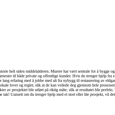
istorie helt siden middelalderen. Murere har vært sentrale for å bygg
enester til både private og offentlige kunder. Hvis du trenger hjelp fra 
e lang erfaring med å jobbe med alt fra nybygg til restaurering av eldga
lokale lover og regler, slik at de kan veilede deg gjennom hele prosessen
er av prosjektet blir utført på riktig måte, slik at resultatet blir perfekt.
 tak! Uansett om du trenger hjelp med et stort eller lite prosjekt, vil 