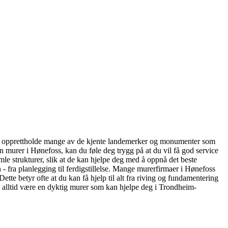
e og opprettholde mange av de kjente landemerker og monumenter som
en murer i Hønefoss, kan du føle deg trygg på at du vil få god service
mle strukturer, slik at de kan hjelpe deg med å oppnå det beste
 - fra planlegging til ferdigstillelse. Mange murerfirmaer i Hønefoss
 Dette betyr ofte at du kan få hjelp til alt fra riving og fundamentering
det alltid være en dyktig murer som kan hjelpe deg i Trondheim-