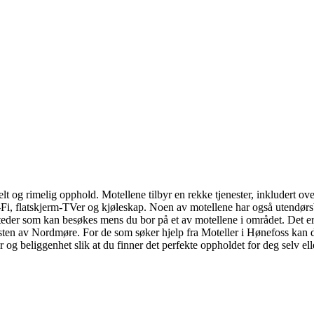
belt og rimelig opphold. Motellene tilbyr en rekke tjenester, inkludert 
i-Fi, flatskjerm-TVer og kjøleskap. Noen av motellene har også utendø
e steder som kan besøkes mens du bor på et av motellene i området. Det e
ysten av Nordmøre. For de som søker hjelp fra Moteller i Hønefoss kan det 
er og beliggenhet slik at du finner det perfekte oppholdet for deg selv e