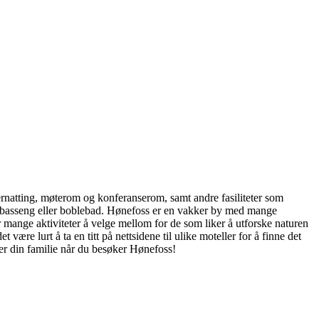
overnatting, møterom og konferanserom, samt andre fasiliteter som
rsbasseng eller boblebad. Hønefoss er en vakker by med mange
r mange aktiviteter å velge mellom for de som liker å utforske naturen
være lurt å ta en titt på nettsidene til ulike moteller for å finne det
ller din familie når du besøker Hønefoss!