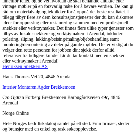
innenfor feltet, og de vet hvordan de skal behandle antikke eller
vintage-møbler på en forsvarlig måte for å bevare verdien. De kan gi
råd om materialvalg og teknikker for å oppnå det beste resultatet. I
tillegg tilbyr flere av dem konsultasjonstjenester der du kan diskutere
ideer for oppussing eller restaurering sammen med en profesjonell
snekker eller verktøymaker. Det finnes flere ulike typer tjenester som
tilbys av lokale snekkere og verktøymakere i Arendal, inkludert
polering, sliping, lakking/beising/maling/oljebehandling samt
montering/demontering av deler på gamle møbler. Det er viktig at du
velger den rette personen for jobben din; sjekk derfor alltid
referanser fra tidligere kunder før du tar kontakt med en snekker
eller verktøymaker i Arendal!
Henriksen Snekkeri AS
Hans Thornes Vei 20, 4846 Arendal
Interiør Montøren Agder Brekkemoen
C/o Gjøran Forberg Brekkemoen Barbugårdsveien 49c, 4846
Arendal
Norge Online
Hele Norges bedriftskatalog samlet på ett sted. Finn firmaer, steder
og bransjer med en enkel og rask søkeopplevelse.