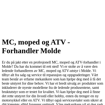
MC, moped og ATV -
Forhandler Molde
Er du på jakt etter en profesjonell MC, moped og ATV-forhandler i
Molde? Da har du kommet til rett sted! Vi er stolte av å være den
ledende forhandleren av MC, moped og ATV-utstyr i Molde. Vi
tilbyr alt fra salg og service til reparasjon og oppgraderinger. Vårt
team består av erfarne mekanikere som kan hjelpe deg med å få det
beste utstyret for dine behov. Vi har et bredt utvalg av produkter som
inkluderer de nyeste modellene fra de ledende produsentene, samt
bruktutstyr som er testet for kvalitet. Vi kan hjelpe deg med å finne
det rette utstyret for din livsstil eller hobby, enten du trenger en ny
motorsykkel eller en ATV. Vi tilbyr også serviceavtaler som sikrer at
ditt kjøretøy alltid fungerer optimalt. Våre mekanikere vil gi deg rask