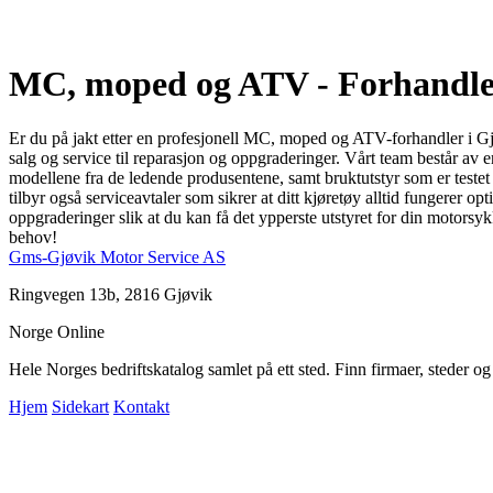
MC, moped og ATV - Forhandle
Er du på jakt etter en profesjonell MC, moped og ATV-forhandler i Gjø
salg og service til reparasjon og oppgraderinger. Vårt team består av 
modellene fra de ledende produsentene, samt bruktutstyr som er testet f
tilbyr også serviceavtaler som sikrer at ditt kjøretøy alltid fungerer o
oppgraderinger slik at du kan få det ypperste utstyret for din motor
behov!
Gms-Gjøvik Motor Service AS
Ringvegen 13b, 2816 Gjøvik
Norge Online
Hele Norges bedriftskatalog samlet på ett sted. Finn firmaer, steder o
Hjem
Sidekart
Kontakt