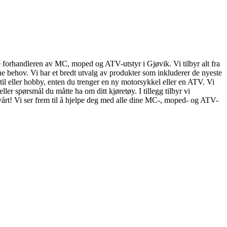
e forhandleren av MC, moped og ATV-utstyr i Gjøvik. Vi tilbyr alt fra
ine behov. Vi har et bredt utvalg av produkter som inkluderer de nyeste
sstil eller hobby, enten du trenger en ny motorsykkel eller en ATV. Vi
ller spørsmål du måtte ha om ditt kjøretøy. I tillegg tilbyr vi
vårt! Vi ser frem til å hjelpe deg med alle dine MC-, moped- og ATV-