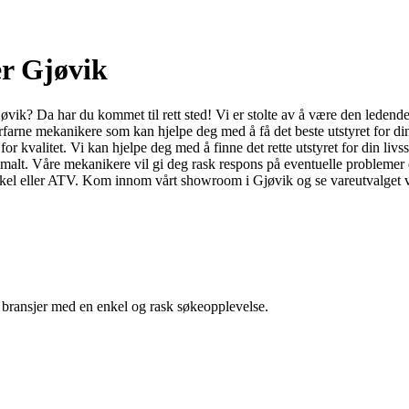
r Gjøvik
vik? Da har du kommet til rett sted! Vi er stolte av å være den ledend
erfarne mekanikere som kan hjelpe deg med å få det beste utstyret for d
or kvalitet. Vi kan hjelpe deg med å finne det rette utstyret for din liv
ptimalt. Våre mekanikere vil gi deg rask respons på eventuelle problemer e
sykkel eller ATV. Kom innom vårt showroom i Gjøvik og se vareutvalget 
g bransjer med en enkel og rask søkeopplevelse.