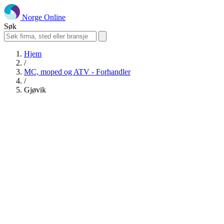
Norge Online
Søk
Hjem
/
MC, moped og ATV - Forhandler
/
Gjøvik