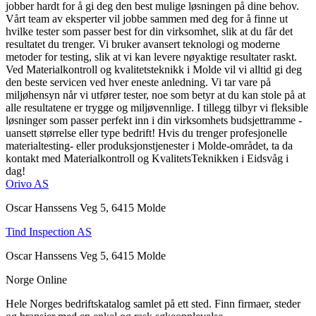
jobber hardt for å gi deg den best mulige løsningen på dine behov.
Vårt team av eksperter vil jobbe sammen med deg for å finne ut
hvilke tester som passer best for din virksomhet, slik at du får det
resultatet du trenger. Vi bruker avansert teknologi og moderne
metoder for testing, slik at vi kan levere nøyaktige resultater raskt.
Ved Materialkontroll og kvalitetsteknikk i Molde vil vi alltid gi deg
den beste servicen ved hver eneste anledning. Vi tar vare på
miljøhensyn når vi utfører tester, noe som betyr at du kan stole på at
alle resultatene er trygge og miljøvennlige. I tillegg tilbyr vi fleksible
løsninger som passer perfekt inn i din virksomhets budsjettramme -
uansett størrelse eller type bedrift! Hvis du trenger profesjonelle
materialtesting- eller produksjonstjenester i Molde-området, ta da
kontakt med Materialkontroll og KvalitetsTeknikken i Eidsvåg i
dag!
Orivo AS
Oscar Hanssens Veg 5, 6415 Molde
Tind Inspection AS
Oscar Hanssens Veg 5, 6415 Molde
Norge Online
Hele Norges bedriftskatalog samlet på ett sted. Finn firmaer, steder