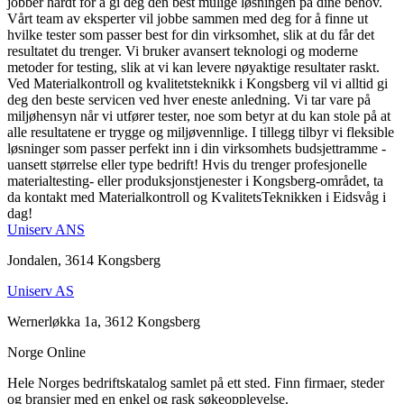
jobber hardt for å gi deg den best mulige løsningen på dine behov.
Vårt team av eksperter vil jobbe sammen med deg for å finne ut
hvilke tester som passer best for din virksomhet, slik at du får det
resultatet du trenger. Vi bruker avansert teknologi og moderne
metoder for testing, slik at vi kan levere nøyaktige resultater raskt.
Ved Materialkontroll og kvalitetsteknikk i Kongsberg vil vi alltid gi
deg den beste servicen ved hver eneste anledning. Vi tar vare på
miljøhensyn når vi utfører tester, noe som betyr at du kan stole på at
alle resultatene er trygge og miljøvennlige. I tillegg tilbyr vi fleksible
løsninger som passer perfekt inn i din virksomhets budsjettramme -
uansett størrelse eller type bedrift! Hvis du trenger profesjonelle
materialtesting- eller produksjonstjenester i Kongsberg-området, ta
da kontakt med Materialkontroll og KvalitetsTeknikken i Eidsvåg i
dag!
Uniserv ANS
Jondalen, 3614 Kongsberg
Uniserv AS
Wernerløkka 1a, 3612 Kongsberg
Norge Online
Hele Norges bedriftskatalog samlet på ett sted. Finn firmaer, steder
og bransjer med en enkel og rask søkeopplevelse.