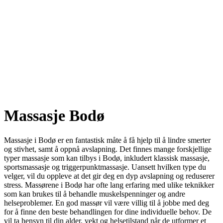
Massasje Bodø
Massasje i Bodø er en fantastisk måte å få hjelp til å lindre smerter
og stivhet, samt å oppnå avslapning. Det finnes mange forskjellige
typer massasje som kan tilbys i Bodø, inkludert klassisk massasje,
sportsmassasje og triggerpunktmassasje. Uansett hvilken type du
velger, vil du oppleve at det gir deg en dyp avslapning og reduserer
stress. Massørene i Bodø har ofte lang erfaring med ulike teknikker
som kan brukes til å behandle muskelspenninger og andre
helseproblemer. En god massør vil være villig til å jobbe med deg
for å finne den beste behandlingen for dine individuelle behov. De
vil ta hensyn til din alder, vekt og helsetilstand når de utformer et