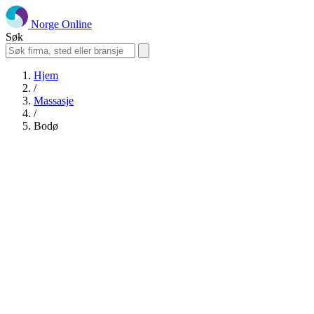
Norge Online
Søk
Hjem
/
Massasje
/
Bodø