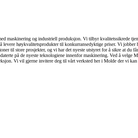
med maskinering og industriell produksjon. Vi tilbyr kvalitetssikrede 
levere høykvalitetsprodukter til konkurransedyktige priser. Vi jobber h
 til store prosjekter, og vi har det nyeste utstyret for å sikre at du får
ppdaterte på de nyeste teknologiene innenfor maskinering. Ved å velge M
feksjon. Vi vil gjerne invitere deg til vårt verksted her i Molde der vi k