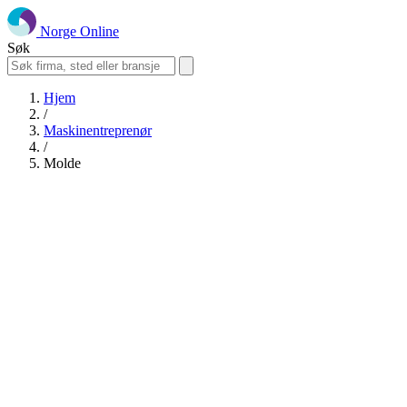
Norge Online
Søk
Hjem
/
Maskinentreprenør
/
Molde