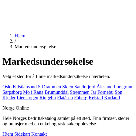
Hjem
/
Markedsundersøkelse
Markedsundersøkelse
Velg et sted for å finne markedsundersøkelse i nærheten.
Oslo
Kristiansand S
Drammen
Skien
Sandefjord
Ålesund
Porsgrunn
Sarpsborg
Mo i Rana
Brumunddal
Strømmen
Jar
Fornebu
Son
Kjeller
Lierskogen
Ringebu
Flatåsen
Fåberg
Reistad
Kurland
Norge Online
Hele Norges bedriftskatalog samlet på ett sted. Finn firmaer, steder
og bransjer med en enkel og rask søkeopplevelse.
Hjem
Sidekart
Kontakt