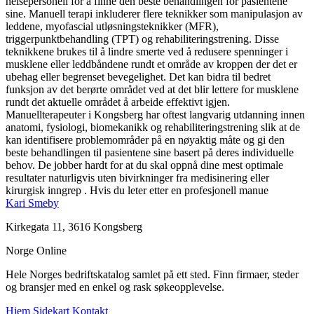
helsepersonell for å finne den beste behandlingen for pasientene
sine. Manuell terapi inkluderer flere teknikker som manipulasjon av
leddene, myofascial utløsningsteknikker (MFR),
triggerpunktbehandling (TPT) og rehabiliteringstrening. Disse
teknikkene brukes til å lindre smerte ved å redusere spenninger i
musklene eller leddbåndene rundt et område av kroppen der det er
ubehag eller begrenset bevegelighet. Det kan bidra til bedret
funksjon av det berørte området ved at det blir lettere for musklene
rundt det aktuelle området å arbeide effektivt igjen.
Manuellterapeuter i Kongsberg har oftest langvarig utdanning innen
anatomi, fysiologi, biomekanikk og rehabiliteringstrening slik at de
kan identifisere problemområder på en nøyaktig måte og gi den
beste behandlingen til pasientene sine basert på deres individuelle
behov. De jobber hardt for at du skal oppnå dine mest optimale
resultater naturligvis uten bivirkninger fra medisinering eller
kirurgisk inngrep . Hvis du leter etter en profesjonell manue
Kari Smeby
Kirkegata 11, 3616 Kongsberg
Norge Online
Hele Norges bedriftskatalog samlet på ett sted. Finn firmaer, steder
og bransjer med en enkel og rask søkeopplevelse.
Hjem
Sidekart
Kontakt