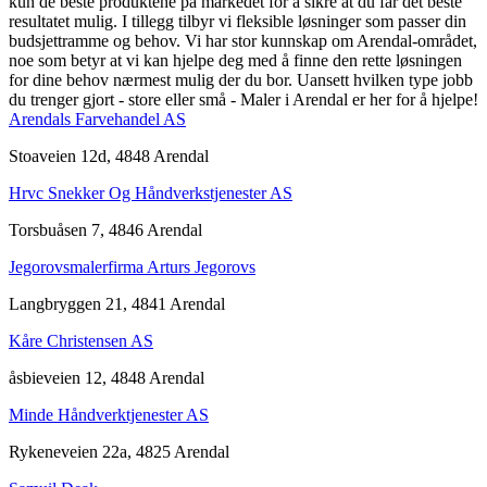
kun de beste produktene på markedet for å sikre at du får det beste
resultatet mulig. I tillegg tilbyr vi fleksible løsninger som passer din
budsjettramme og behov. Vi har stor kunnskap om Arendal-området,
noe som betyr at vi kan hjelpe deg med å finne den rette løsningen
for dine behov nærmest mulig der du bor. Uansett hvilken type jobb
du trenger gjort - store eller små - Maler i Arendal er her for å hjelpe!
Arendals Farvehandel AS
Stoaveien 12d, 4848 Arendal
Hrvc Snekker Og Håndverkstjenester AS
Torsbuåsen 7, 4846 Arendal
Jegorovsmalerfirma Arturs Jegorovs
Langbryggen 21, 4841 Arendal
Kåre Christensen AS
åsbieveien 12, 4848 Arendal
Minde Håndverktjenester AS
Rykeneveien 22a, 4825 Arendal