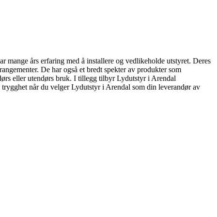
 har mange års erfaring med å installere og vedlikeholde utstyret. Deres
 arrangementer. De har også et bredt spekter av produkter som
s eller utendørs bruk. I tillegg tilbyr Lydutstyr i Arendal
ha trygghet når du velger Lydutstyr i Arendal som din leverandør av