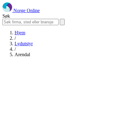
Norge Online
Søk
Hjem
/
Lydutstyr
/
Arendal