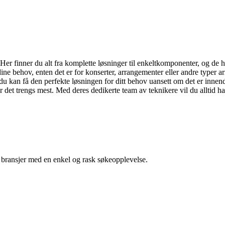
yr. Her finner du alt fra komplette løsninger til enkeltkomponenter, og de
 dine behov, enten det er for konserter, arrangementer eller andre typer
 kan få den perfekte løsningen for ditt behov uansett om det er innendør
år det trengs mest. Med deres dedikerte team av teknikere vil du alltid 
g bransjer med en enkel og rask søkeopplevelse.