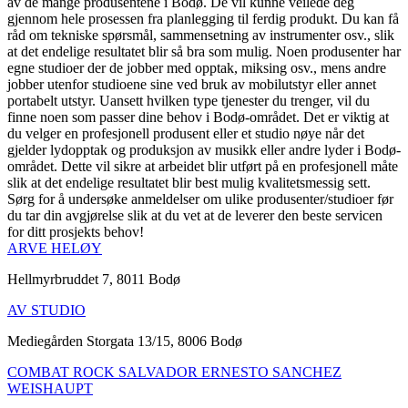
av de mange produsentene i Bodø. De vil kunne veilede deg
gjennom hele prosessen fra planlegging til ferdig produkt. Du kan få
råd om tekniske spørsmål, sammensetning av instrumenter osv., slik
at det endelige resultatet blir så bra som mulig. Noen produsenter har
egne studioer der de jobber med opptak, miksing osv., mens andre
jobber utenfor studioene sine ved bruk av mobilutstyr eller annet
portabelt utstyr. Uansett hvilken type tjenester du trenger, vil du
finne noen som passer dine behov i Bodø-området. Det er viktig at
du velger en profesjonell produsent eller et studio nøye når det
gjelder lydopptak og produksjon av musikk eller andre lyder i Bodø-
området. Dette vil sikre at arbeidet blir utført på en profesjonell måte
slik at det endelige resultatet blir best mulig kvalitetsmessig sett.
Sørg for å undersøke anmeldelser om ulike produsenter/studioer før
du tar din avgjørelse slik at du vet at de leverer den beste servicen
for ditt prosjekts behov!
ARVE HELØY
Hellmyrbruddet 7, 8011 Bodø
AV STUDIO
Mediegården Storgata 13/15, 8006 Bodø
COMBAT ROCK SALVADOR ERNESTO SANCHEZ
WEISHAUPT