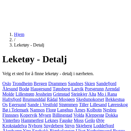
Hjem
/
Leketøy - Detalj
Leketøy - Detalj
Velg et sted for å finne leketøy - detalj i nærheten.
Oslo
Trondheim
Bergen
Drammen
Sandnes
Skien
Sandefjord
Ålesund
Bodø
Haugesund
Tønsberg
Larvik
Porsgrunn
Arendal
Molde
Lillestrøm
Jessheim
Grimstad
Steinkjer
Alta
Mo i Rana
Hafrsfjord
Brumunddal
Rådal
Mosjøen
Skedsmokorset
Bekkestua
Os
Egersund
Sande i Vestfold
Strømmen
Tiller
Lillesand
Lørenskog
Bø i Telemark
Namsos
Florø
Langhus
Årnes
Kolbotn
Nesbru
Finnsnes
Kopervik
Mysen
Billingstad
Volda
Kleppestø
Dokka
Vinterbro
Hammerfest
Leknes
Fauske
Moss
Geilo
Ørje
Krokstadelva
Nyborg
Spydeberg
Stryn
Skjeberg
Loddefjord
Åkrehamn
Ytre Enebakk
Bjørkelangen
Ulset
Norheimsund
Rygge