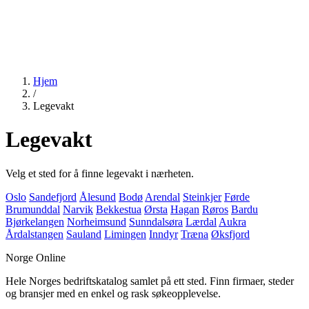
Hjem
/
Legevakt
Legevakt
Velg et sted for å finne legevakt i nærheten.
Oslo
Sandefjord
Ålesund
Bodø
Arendal
Steinkjer
Førde
Brumunddal
Narvik
Bekkestua
Ørsta
Hagan
Røros
Bardu
Bjørkelangen
Norheimsund
Sunndalsøra
Lærdal
Aukra
Årdalstangen
Sauland
Limingen
Inndyr
Træna
Øksfjord
Norge Online
Hele Norges bedriftskatalog samlet på ett sted. Finn firmaer, steder
og bransjer med en enkel og rask søkeopplevelse.