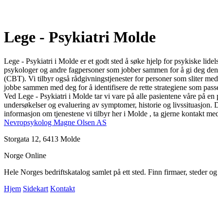
Lege - Psykiatri Molde
Lege - Psykiatri i Molde er et godt sted å søke hjelp for psykiske lide
psykologer og andre fagpersoner som jobber sammen for å gi deg den bes
(CBT). Vi tilbyr også rådgivningstjenester for personer som sliter med 
jobbe sammen med deg for å identifisere de rette strategiene som passe
Ved Lege - Psykiatri i Molde tar vi vare på alle pasientene våre på en p
undersøkelser og evaluering av symptomer, historie og livssituasjon. D
informasjon om tjenestene vi tilbyr her i Molde , ta gjerne kontakt med
Nevropsykolog Magne Olsen AS
Storgata 12, 6413 Molde
Norge Online
Hele Norges bedriftskatalog samlet på ett sted. Finn firmaer, steder o
Hjem
Sidekart
Kontakt