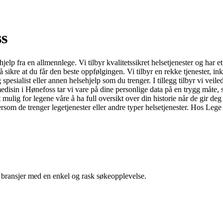
ss
lp fra en allmennlege. Vi tilbyr kvalitetssikret helsetjenester og har e
sikre at du får den beste oppfølgingen. Vi tilbyr en rekke tjenester, i
g spesialist eller annen helsehjelp som du trenger. I tillegg tilbyr vi 
disin i Hønefoss tar vi vare på dine personlige data på en trygg måte, sl
ulig for legene våre å ha full oversikt over din historie når de gir deg 
ersom de trenger legetjenester eller andre typer helsetjenester. Hos Leg
g bransjer med en enkel og rask søkeopplevelse.