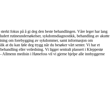
t sterkt fokus på å gi deg den beste behandlingen. Våre leger har lang
nkludert rutineundersøkelser, sykdomsdiagnostikk, behandling av akutte
veiledning om forebygging av sykdommer, samt informasjon om
ik at du kan føle deg trygg når du besøker vårt senter. Vi har et
behandling eller veiledning. Vi ligger sentralt plassert i Kleppestø
e - Allmenn medisin i Hønefoss vil vi gjerne hjelpe alle innbyggerne