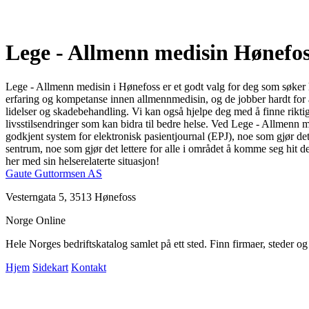
Lege - Allmenn medisin Hønefo
Lege - Allmenn medisin i Hønefoss er et godt valg for deg som søker hje
erfaring og kompetanse innen allmennmedisin, og de jobber hardt for å 
lidelser og skadebehandling. Vi kan også hjelpe deg med å finne rikti
livsstilsendringer som kan bidra til bedre helse. Ved Lege - Allmenn me
godkjent system for elektronisk pasientjournal (EPJ), noe som gjør det m
sentrum, noe som gjør det lettere for alle i området å komme seg hit d
her med sin helserelaterte situasjon!
Gaute Guttormsen AS
Vesterngata 5, 3513 Hønefoss
Norge Online
Hele Norges bedriftskatalog samlet på ett sted. Finn firmaer, steder o
Hjem
Sidekart
Kontakt