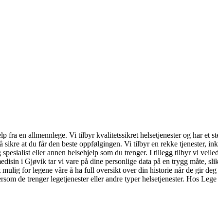
 fra en allmennlege. Vi tilbyr kvalitetssikret helsetjenester og har et 
sikre at du får den beste oppfølgingen. Vi tilbyr en rekke tjenester, i
g spesialist eller annen helsehjelp som du trenger. I tillegg tilbyr vi 
disin i Gjøvik tar vi vare på dine personlige data på en trygg måte, slik
ulig for legene våre å ha full oversikt over din historie når de gir deg 
ersom de trenger legetjenester eller andre typer helsetjenester. Hos Lege