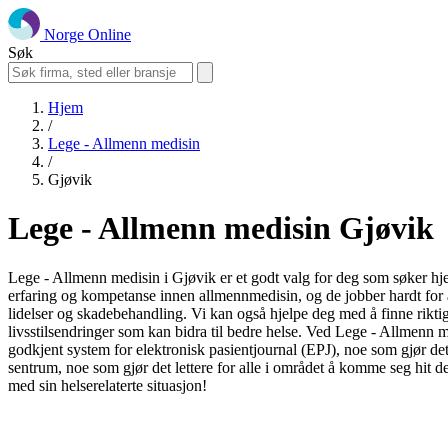
Norge Online
Søk
Hjem
/
Lege - Allmenn medisin
/
Gjøvik
Lege - Allmenn medisin Gjøvik
Lege - Allmenn medisin i Gjøvik er et godt valg for deg som søker hjelp
erfaring og kompetanse innen allmennmedisin, og de jobber hardt for å 
lidelser og skadebehandling. Vi kan også hjelpe deg med å finne rikti
livsstilsendringer som kan bidra til bedre helse. Ved Lege - Allmenn me
godkjent system for elektronisk pasientjournal (EPJ), noe som gjør det m
sentrum, noe som gjør det lettere for alle i området å komme seg hit d
med sin helserelaterte situasjon!