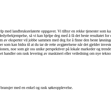
hjelp med landbruksrelaterte oppgaver. Vi tilbyr en rekke tjenester som 
dedyrbekjempelse, så vi kan hjelpe deg med å få det beste resultatet for
team av eksperter vil jobbe sammen med deg for å finne den beste løsnin
r som kan bidra til at du tar de rette avgjørelsene når det gjelder investe
ionen, noe som gir oss unike perspektiver på lokale markeder og trender
det handler om rask levering av maskineri eller veiledning om nye teknologi
g bransjer med en enkel og rask søkeopplevelse.